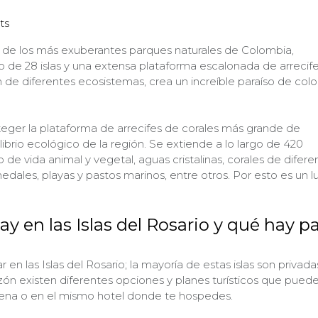
ts
no de los más exuberantes parques naturales de Colombia,
de 28 islas y una extensa plataforma escalonada de arrecif
 de diferentes ecosistemas, crea un increíble paraíso de colo
eger la plataforma de arrecifes de corales más grande de
librio ecológico de la región. Se extiende a lo largo de 420
o de vida animal y vegetal, aguas cristalinas, corales de difere
dales, playas y pastos marinos, entre otros. Por esto es un l
y en las Islas del Rosario y qué hay p
 en las Islas del Rosario; la mayoría de estas islas son privada
razón existen diferentes opciones y planes turísticos que pued
gena o en el mismo hotel donde te hospedes.