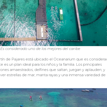
: Es considerado uno de los mejores del caribe
artín de Pajares está ubicado el Oceanarium que es consider
 es un plan ideal para los niños y la familia. Los principales
rones amaestrados, delfines que saltan, juegan y aplauden; y
 ver estrellas de mar, manta rayas y una inmensa variedad de