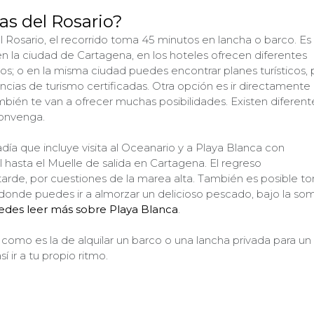
las del Rosario?
el Rosario, el recorrido toma 45 minutos en lancha o barco. Es
n la ciudad de Cartagena, en los hoteles ofrecen diferentes
os; o en la misma ciudad puedes encontrar planes turísticos, 
ncias de turismo certificadas. Otra opción es ir directamente 
ién te van a ofrecer muchas posibilidades. Existen diferent
convenga.
adía que incluye visita al Oceanario y a Playa Blanca con
l hasta el Muelle de salida en Cartagena. El regreso
tarde, por cuestiones de la marea alta. También es posible t
 donde puedes ir a almorzar un delicioso pescado, bajo la so
edes leer más sobre Playa Blanca
.
d como es la de alquilar un barco o una lancha privada para un
 ir a tu propio ritmo.