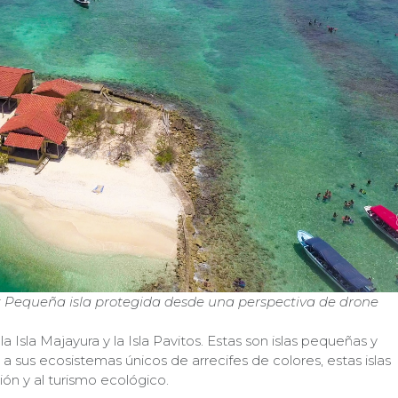
ra: Pequeña isla protegida desde una perspectiva de drone
 la Isla Majayura y la Isla Pavitos. Estas son islas pequeñas y
a sus ecosistemas únicos de arrecifes de colores, estas islas
ón y al turismo ecológico.