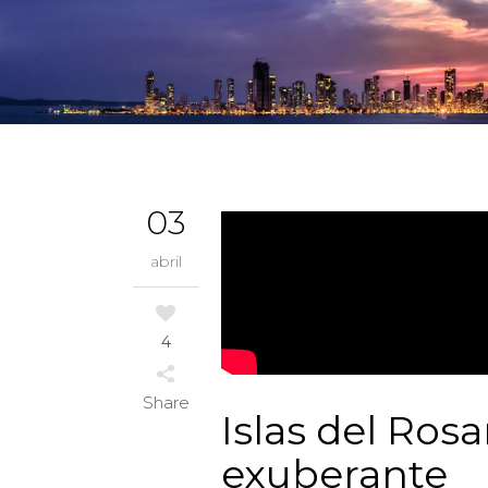
03
abril
4
Share
Islas del Ros
exuberante