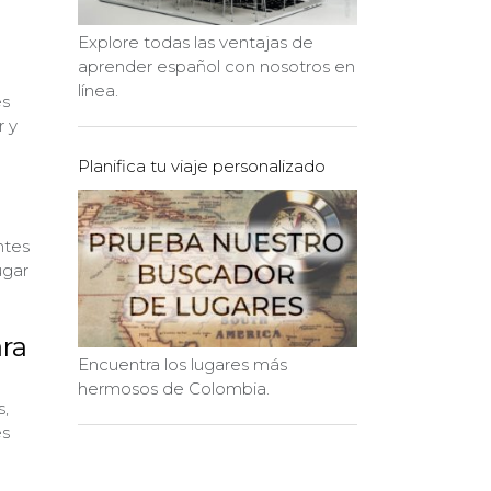
Explore todas las ventajas de
aprender español con nosotros en
línea.
es
r y
Planifica tu viaje personalizado
ntes
ugar
ara
Encuentra los lugares más
hermosos de Colombia.
s,
es