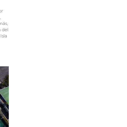
or
,
más,
a del
Isla