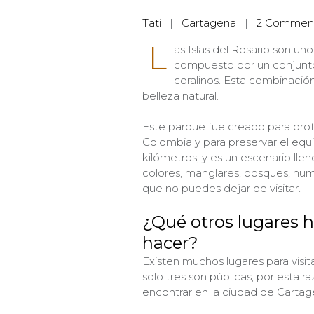
Tati
|
Cartagena
|
2 Commen
L
as Islas del Rosario son u
compuesto por un conjunto 
coralinos. Esta combinación
belleza natural.
Este parque fue creado para prot
Colombia y para preservar el equi
kilómetros, y es un escenario llen
colores, manglares, bosques, hume
que no puedes dejar de visitar.
¿Qué otros lugares ha
hacer?
Existen muchos lugares para visitar
solo tres son públicas; por esta 
encontrar en la ciudad de Carta