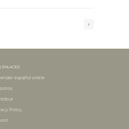
S ENLACES
ender español online
sotros
tribuir
vacy Policy
rint