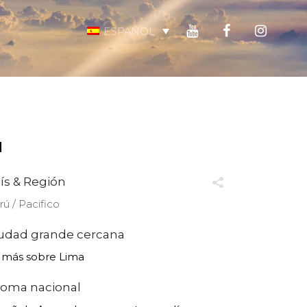
ESPAÑOL
ú
ís & Región
rú ∕ Pacifico
udad grande cercana
 más sobre Lima
ioma nacional