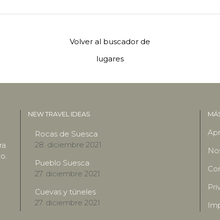
Volver al buscador de
lugares
NEW TRAVEL IDEAS
MÁ
Apr
Rocas de Suesca
28. diciembre 2021
ra
No
o.
Pueblo Suesca
Con
27. diciembre 2021
Pri
Cuevas y túneles
27. diciembre 2021
Imp