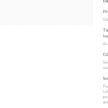
Es
Pr
Gra
Ti
lu
Al 
Có
Se
ci
So
Fu
Un
po
al