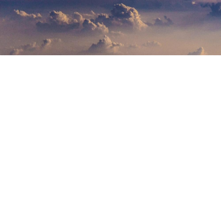
Roberta Padroni
|
Blog
,
Historia de