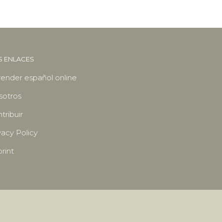
S ENLACES
ender español online
sotros
tribuir
vacy Policy
rint