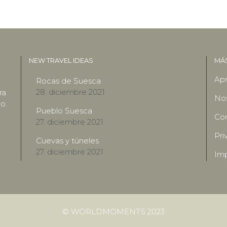
NEW TRAVEL IDEAS
MÁ
Apr
Rocas de Suesca
28. diciembre 2021
ra
No
o.
Pueblo Suesca
Con
27. diciembre 2021
Pri
Cuevas y túneles
27. diciembre 2021
Imp
© WORLDMOMENTS 2023